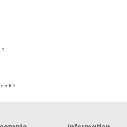
n
7-7
certifié
 compte
Information